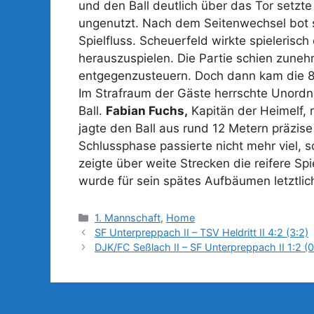
und den Ball deutlich über das Tor setzt
ungenutzt. Nach dem Seitenwechsel bot si
Spielfluss. Scheuerfeld wirkte spieleris
herauszuspielen. Die Partie schien zun
entgegenzusteuern. Doch dann kam die 87
Im Strafraum der Gäste herrschte Unordn
Ball.
Fabian Fuchs,
Kapitän der Heimelf, 
jagte den Ball aus rund 12 Metern präzise
Schlussphase passierte nicht mehr viel, s
zeigte über weite Strecken die reifere S
wurde für sein spätes Aufbäumen letztlich
Kategorien
1. Mannschaft
,
Home
SF Unterpreppach II – TSV Heldritt II 4:2 (3:2)
DJK/FC Seßlach II – SF Unterpreppach II 1:2 (0