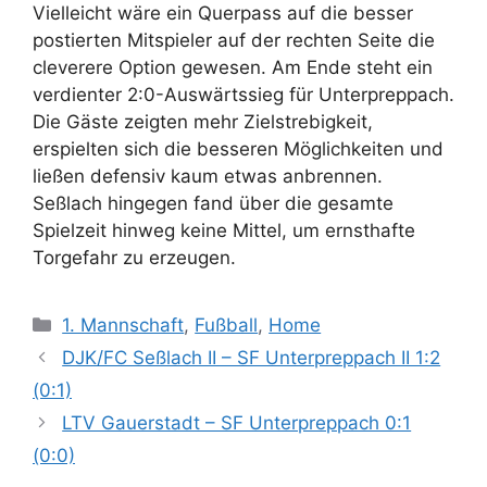
Vielleicht wäre ein Querpass auf die besser
postierten Mitspieler auf der rechten Seite die
cleverere Option gewesen. Am Ende steht ein
verdienter 2:0-Auswärtssieg für Unterpreppach.
Die Gäste zeigten mehr Zielstrebigkeit,
erspielten sich die besseren Möglichkeiten und
ließen defensiv kaum etwas anbrennen.
Seßlach hingegen fand über die gesamte
Spielzeit hinweg keine Mittel, um ernsthafte
Torgefahr zu erzeugen.
Kategorien
1. Mannschaft
,
Fußball
,
Home
DJK/FC Seßlach II – SF Unterpreppach II 1:2
(0:1)
LTV Gauerstadt – SF Unterpreppach 0:1
(0:0)