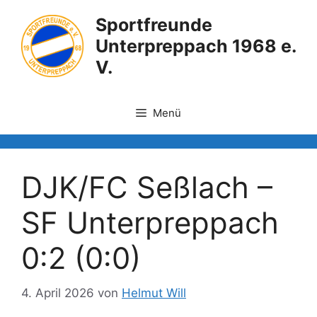
Zum
Sportfreunde
Inhalt
Unterpreppach 1968 e.
springen
V.
Menü
DJK/FC Seßlach –
SF Unterpreppach
0:2 (0:0)
4. April 2026
von
Helmut Will