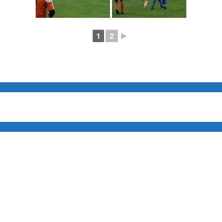
1
2
►